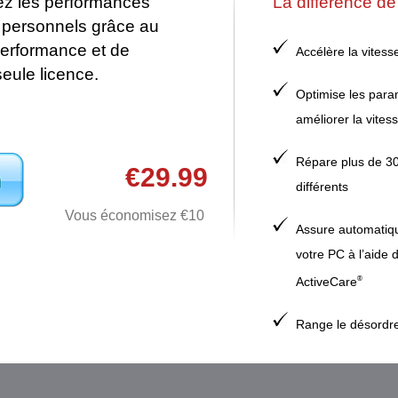
vez les performances
La différence d
C personnels grâce au
 performance et de
Accélère la vites
seule licence.
Optimise les para
améliorer la vitesse
Répare plus de 30
€29.99
différents
Vous économisez €10
Assure automatiq
votre PC à l’aide 
ActiveCare
®
Range le désordre