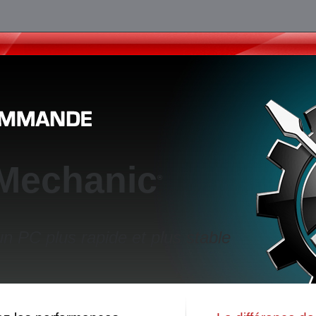
Mechanic
®
un PC plus rapide et plus stable